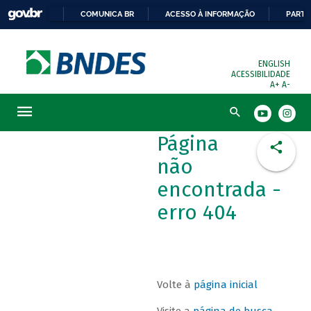
COMUNICA BR
ACESSO À INFORMAÇÃO
PARTI
ENGLISH
ACESSIBILIDADE
A+
A-
Busca
Página
não
encontrada -
erro 404
Volte à
página inicial
Visite a
página de busca