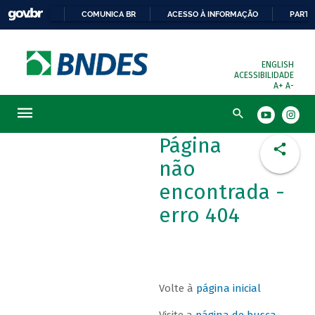
COMUNICA BR
ACESSO À INFORMAÇÃO
PARTI
ENGLISH
ACESSIBILIDADE
A+
A-
Busca
Página
não
encontrada -
erro 404
Volte à
página inicial
Visite a
página de busca