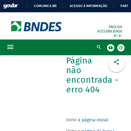
COMUNICA BR
ACESSO À INFORMAÇÃO
PARTI
ENGLISH
ACESSIBILIDADE
A+
A-
Busca
Página
não
encontrada -
erro 404
Volte à
página inicial
Visite a
página de busca