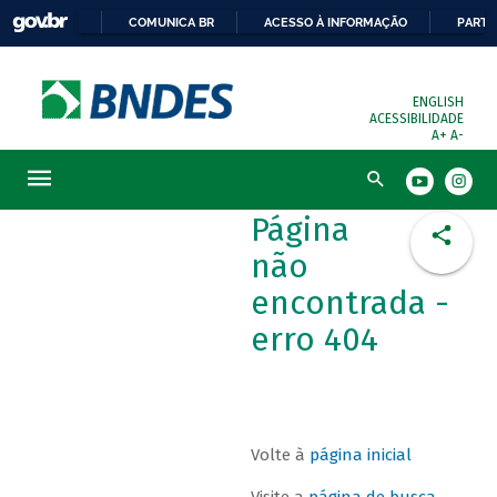
COMUNICA BR
ACESSO À INFORMAÇÃO
PARTI
ENGLISH
ACESSIBILIDADE
A+
A-
Busca
Página
não
encontrada -
erro 404
Volte à
página inicial
Visite a
página de busca