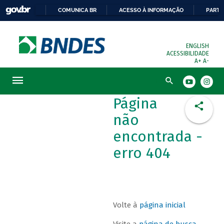
COMUNICA BR
ACESSO À INFORMAÇÃO
PARTI
ENGLISH
ACESSIBILIDADE
A+
A-
Busca
Página
não
encontrada -
erro 404
Volte à
página inicial
Visite a
página de busca