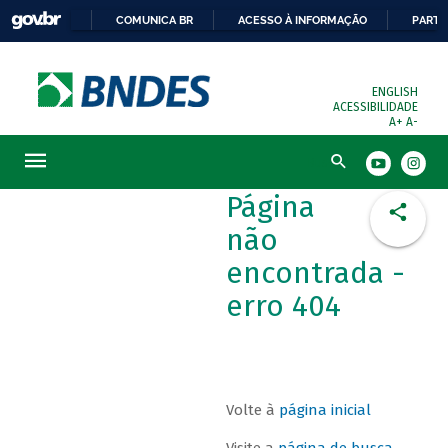
COMUNICA BR
ACESSO À INFORMAÇÃO
PARTI
ENGLISH
ACESSIBILIDADE
A+
A-
Busca
Página
não
encontrada -
erro 404
Volte à
página inicial
Visite a
página de busca