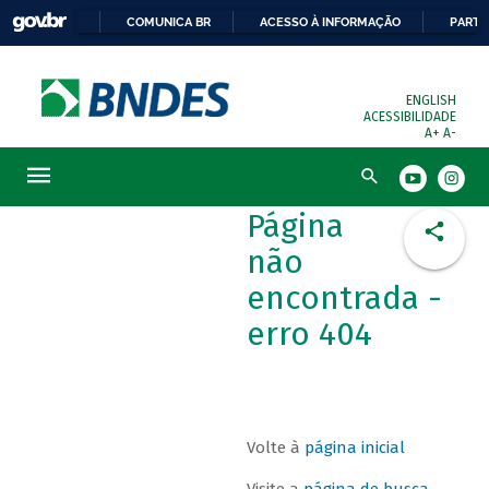
COMUNICA BR
ACESSO À INFORMAÇÃO
PARTI
ENGLISH
ACESSIBILIDADE
A+
A-
Busca
Página
não
encontrada -
erro 404
Volte à
página inicial
Visite a
página de busca