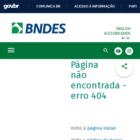
COMUNICA BR
ACESSO À INFORMAÇÃO
PARTI
ENGLISH
ACESSIBILIDADE
A+
A-
Busca
Página
não
encontrada -
erro 404
Volte à
página inicial
Visite a
página de busca