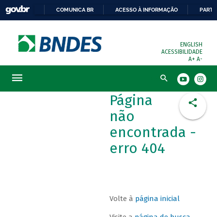
COMUNICA BR
ACESSO À INFORMAÇÃO
PARTI
ENGLISH
ACESSIBILIDADE
A+
A-
Busca
Página
não
encontrada -
erro 404
Volte à
página inicial
Visite a
página de busca