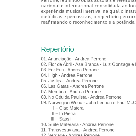
Perrone, reunindo obras autorais e releitur
nacional e internacional consolidada ao lon
experiência musical imersiva, na qual o ins
melódicas e percussivas, o repertório perco
reafirmando o reconhecimento e a potência d
Repertório
01.⁠ ⁠Anunciação - Andrea Perrone
02.⁠ ⁠Flor de Abril - Asa Branca - Luiz Gonzaga 
03.⁠ ⁠For Fun - Andrea Perrone
04.⁠ High - Andrea Perrone
05.⁠ ⁠Justiça - Andrea Perrone
06.⁠ Las Gatas - Andrea Perrone
07.⁠ ⁠Memória - Andrea Perrone
08.⁠ ⁠No Céu da Paulista - Andrea Perrone
09.⁠ Norwegian Wood - John Lennon e Paul McC
I – Ciao Matera
II – In Pietra
III – Sassi
10.⁠ ⁠Suíte Materana - Andrea Perrone
11.⁠ ⁠Transvesuviana - Andrea Perrone
12.⁠ ⁠Verdade - Andrea Perrone