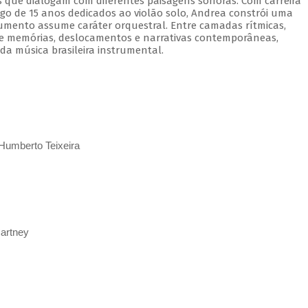
as que dialogam com diferentes paisagens sonoras. Com carreira
go de 15 anos dedicados ao violão solo, Andrea constrói uma
trumento assume caráter orquestral. Entre camadas rítmicas,
rre memórias, deslocamentos e narrativas contemporâneas,
a música brasileira instrumental.
e Humberto Teixeira
artney