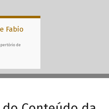
e Fabio
epertório de
r do Conteúdo da