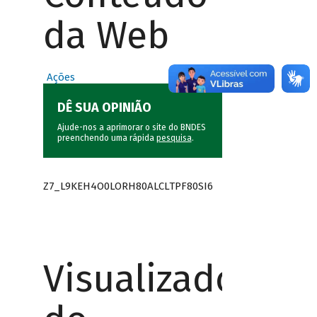
da Web
Ações
DÊ SUA OPINIÃO
Ajude-nos a aprimorar o site do BNDES
preenchendo uma rápida
pesquisa
.
Z7_L9KEH4O0LORH80ALCLTPF80SI6
Visualizador