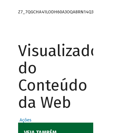
Z7_7QGCHA41LODH60A3OQA8RN14Q3
Visualizador
do
Conteúdo
da Web
Ações
VEJA TAMBÉM