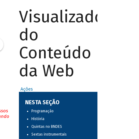
Visualizador
do
Conteúdo
da Web
Ações
NESTA SEÇÃO
ssos
Programação
tando
História
Quintas no BNDES
Sextas instrumentais