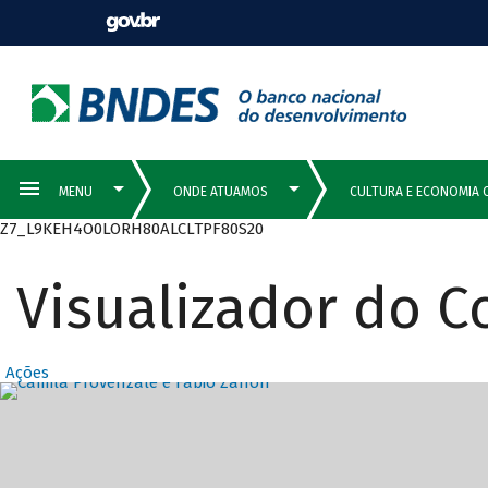
Z7_L9KEH4O0LORH80ALCLTPF80S20
Visualizador do 
Ações
Destaques Prin