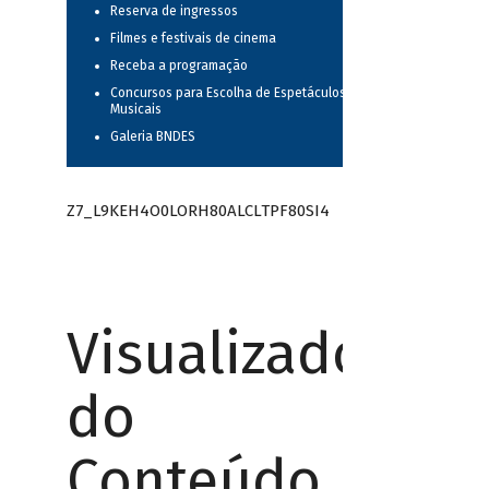
Reserva de ingressos
Filmes e festivais de cinema
Receba a programação
Concursos para Escolha de Espetáculos
Musicais
Galeria BNDES
Z7_L9KEH4O0LORH80ALCLTPF80SI4
Visualizador
do
Conteúdo