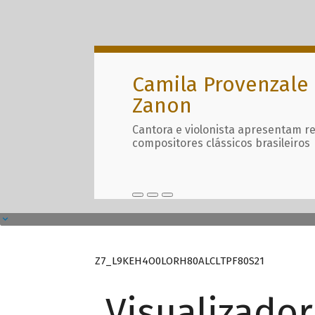
Camila Provenzale 
Zanon
Cantora e violonista apresentam r
compositores clássicos brasileiros
Z7_L9KEH4O0LORH80ALCLTPF80S21
Visualizado