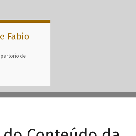
e Fabio
epertório de
r do Conteúdo da