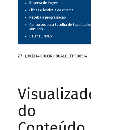
Reserva de ingressos
Filmes e festivais de cinema
Receba a programação
Concursos para Escolha de Espetáculos
Musicais
Galeria BNDES
Z7_L9KEH4O0LORH80ALCLTPF80SI4
Visualizador
do
Conteúdo