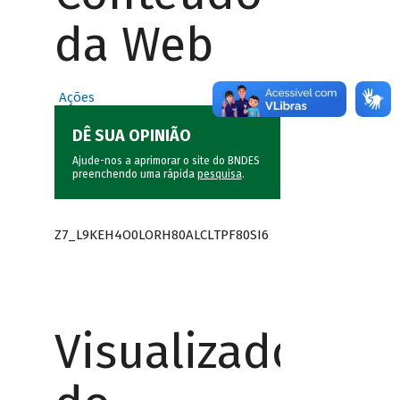
da Web
Ações
DÊ SUA OPINIÃO
Ajude-nos a aprimorar o site do BNDES
preenchendo uma rápida
pesquisa
.
Z7_L9KEH4O0LORH80ALCLTPF80SI6
Visualizador