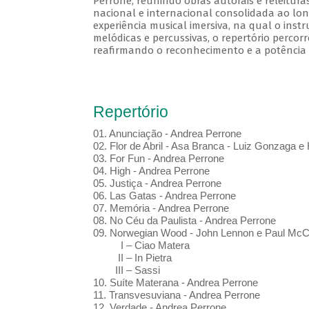
Perrone, reunindo obras autorais e releitur
nacional e internacional consolidada ao lon
experiência musical imersiva, na qual o ins
melódicas e percussivas, o repertório perco
reafirmando o reconhecimento e a potência d
Repertório
01.⁠ ⁠Anunciação - Andrea Perrone
02.⁠ ⁠Flor de Abril - Asa Branca - Luiz Gonzaga 
03.⁠ ⁠For Fun - Andrea Perrone
04.⁠ High - Andrea Perrone
05.⁠ ⁠Justiça - Andrea Perrone
06.⁠ Las Gatas - Andrea Perrone
07.⁠ ⁠Memória - Andrea Perrone
08.⁠ ⁠No Céu da Paulista - Andrea Perrone
09.⁠ Norwegian Wood - John Lennon e Paul McC
I – Ciao Matera
II – In Pietra
III – Sassi
10.⁠ ⁠Suíte Materana - Andrea Perrone
11.⁠ ⁠Transvesuviana - Andrea Perrone
12.⁠ ⁠Verdade - Andrea Perrone