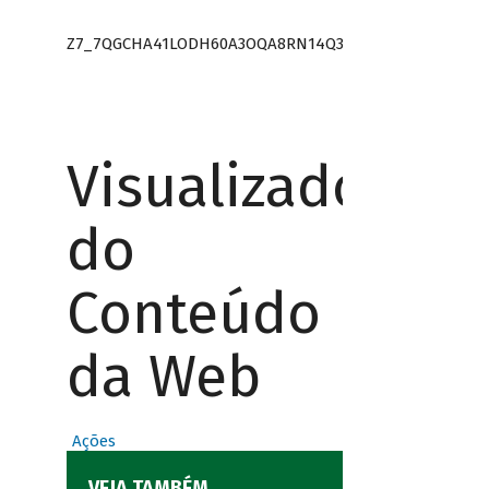
Z7_7QGCHA41LODH60A3OQA8RN14Q3
Visualizador
do
Conteúdo
da Web
Ações
VEJA TAMBÉM