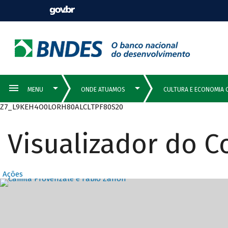
Z7_L9KEH4O0LORH80ALCLTPF80S20
Visualizador do 
Ações
Destaques Prin