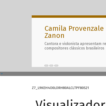
Camila Provenzale 
Zanon
Cantora e violonista apresentam r
compositores clássicos brasileiros
Z7_L9KEH4O0LORH80ALCLTPF80S21
Visualizado