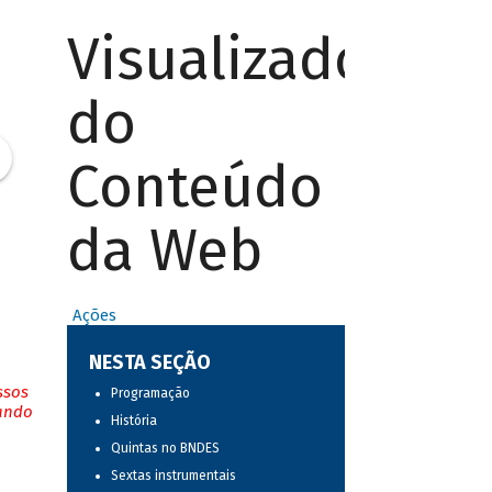
Visualizador
do
Conteúdo
da Web
Ações
NESTA SEÇÃO
ssos
Programação
tando
História
Quintas no BNDES
Sextas instrumentais