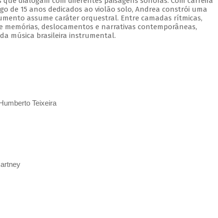
as que dialogam com diferentes paisagens sonoras. Com carreira
go de 15 anos dedicados ao violão solo, Andrea constrói uma
trumento assume caráter orquestral. Entre camadas rítmicas,
rre memórias, deslocamentos e narrativas contemporâneas,
a música brasileira instrumental.
e Humberto Teixeira
artney