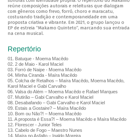
sonoras com identidade própria. O repertório do Makamo
reúne composições autorais e releituras que dialogam
com gêneros como frevo, forró, choro e maracatu,
costurando tradição e contemporaneidade em uma
proposta criativa e vibrante. Em 2021, o grupo lançou o
EP de estreia “Makamo Quinteto”, marcando sua entrada
na cena musical.
Repertório
01. Batuque - Moema Macêdo
02. 2 de Maio - Karol Maciel
03. Forró de Naipe - Moema Macêdo
04. Minha Ciranda - Maíra Macêdo
05. Colcha de Retalhos – Maíra Macêdo, Moema Macêdo,
Karol Maciel e Gabi Carvalho
06. Valsa do Além – Moema Macêdo e Rafael Marques
07. Mutirão – Gabi Carvalho e Karol Maciel
08. Desabafando – Gabi Carvalho e Karol Maciel
09. Estais a Gostaire? – Maíra Macêdo
10. Bom ou Não?! – Moema Macêdo
11. A proposta é Essa?! – Moema Macêdo e Maíra Macêdo
12. Florescer - Junior Teles
13. Cabelo de Fogo – Maestro Nunes
14. Maíra no Asfalto – Inaldo Moreira