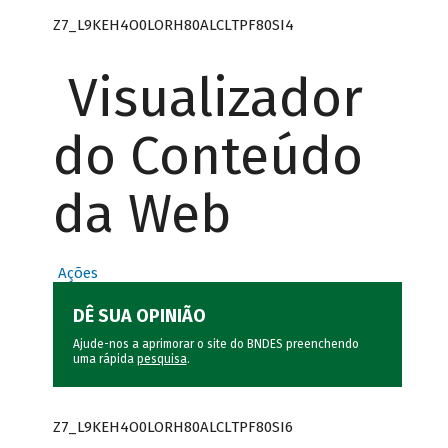
Z7_L9KEH4O0LORH80ALCLTPF80SI4
Visualizador
do Conteúdo
da Web
Ações
DÊ SUA OPINIÃO
Ajude-nos a aprimorar o site do BNDES preenchendo
uma rápida
pesquisa
.
Z7_L9KEH4O0LORH80ALCLTPF80SI6