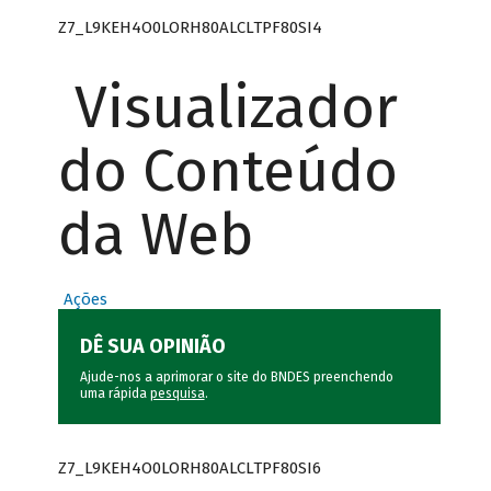
Z7_L9KEH4O0LORH80ALCLTPF80SI4
Visualizador
do Conteúdo
da Web
Ações
DÊ SUA OPINIÃO
Ajude-nos a aprimorar o site do BNDES preenchendo
uma rápida
pesquisa
.
Z7_L9KEH4O0LORH80ALCLTPF80SI6