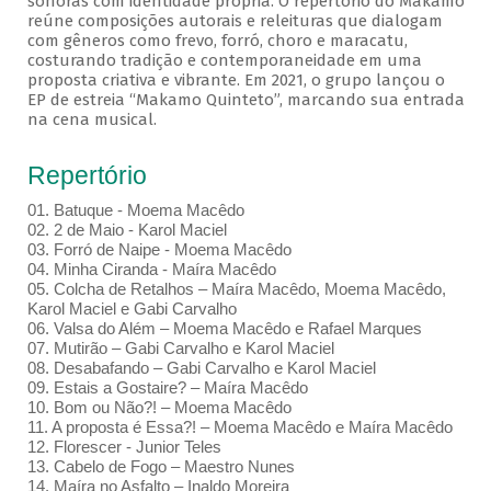
sonoras com identidade própria. O repertório do Makamo
reúne composições autorais e releituras que dialogam
com gêneros como frevo, forró, choro e maracatu,
costurando tradição e contemporaneidade em uma
proposta criativa e vibrante. Em 2021, o grupo lançou o
EP de estreia “Makamo Quinteto”, marcando sua entrada
na cena musical.
Repertório
01. Batuque - Moema Macêdo
02. 2 de Maio - Karol Maciel
03. Forró de Naipe - Moema Macêdo
04. Minha Ciranda - Maíra Macêdo
05. Colcha de Retalhos – Maíra Macêdo, Moema Macêdo,
Karol Maciel e Gabi Carvalho
06. Valsa do Além – Moema Macêdo e Rafael Marques
07. Mutirão – Gabi Carvalho e Karol Maciel
08. Desabafando – Gabi Carvalho e Karol Maciel
09. Estais a Gostaire? – Maíra Macêdo
10. Bom ou Não?! – Moema Macêdo
11. A proposta é Essa?! – Moema Macêdo e Maíra Macêdo
12. Florescer - Junior Teles
13. Cabelo de Fogo – Maestro Nunes
14. Maíra no Asfalto – Inaldo Moreira