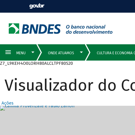
Z7_L9KEH4O0LORH80ALCLTPF80S20
Visualizador do 
Ações
Destaques Prin