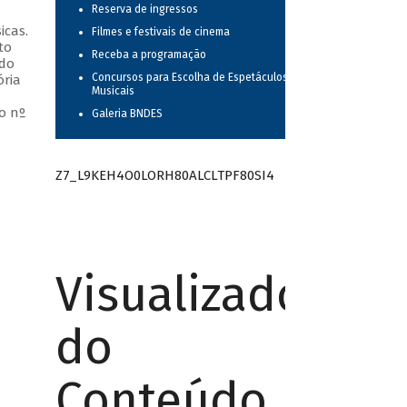
Reserva de ingressos
icas.
Filmes e festivais de cinema
to
Receba a programação
 do
Concursos para Escolha de Espetáculos
ória
Musicais
o nº
Galeria BNDES
Z7_L9KEH4O0LORH80ALCLTPF80SI4
Visualizador
do
Conteúdo