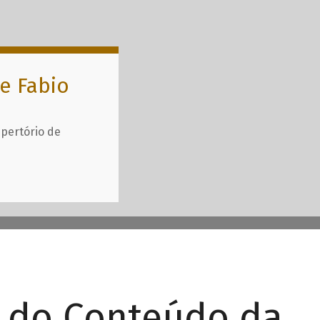
e Fabio
epertório de
r do Conteúdo da