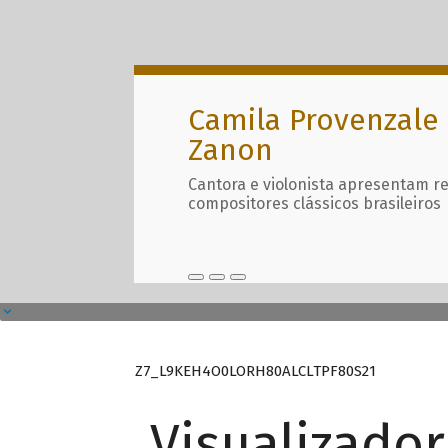
Camila Provenzale 
Zanon
Cantora e violonista apresentam r
compositores clássicos brasileiros
Z7_L9KEH4O0LORH80ALCLTPF80S21
Visualizado