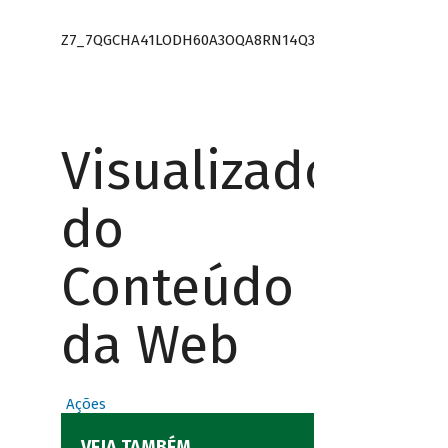
Z7_7QGCHA41LODH60A3OQA8RN14Q3
Visualizador
do
Conteúdo
da Web
Ações
VEJA TAMBÉM