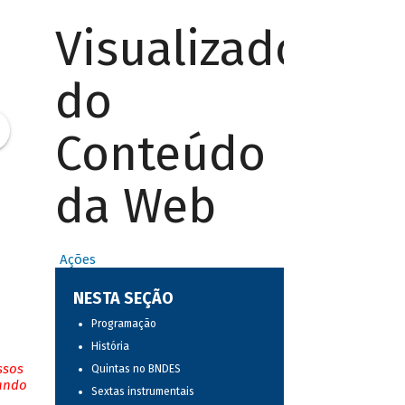
Visualizador
do
Conteúdo
da Web
Ações
NESTA SEÇÃO
Programação
História
ssos
Quintas no BNDES
tando
Sextas instrumentais