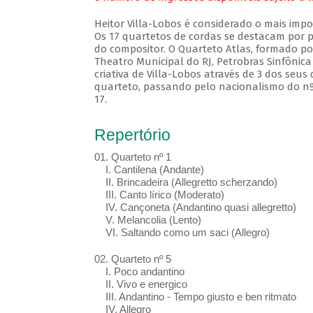
Heitor Villa-Lobos é considerado o mais imp
Os 17 quartetos de cordas se destacam por p
do compositor. O Quarteto Atlas, formado por
Theatro Municipal do RJ, Petrobras Sinfônica
criativa de Villa-Lobos através de 3 dos seus
quarteto, passando pelo nacionalismo do nº
17.
Repertório
01. Quarteto nº 1
I. Cantilena (Andante)
II. Brincadeira (Allegretto scherzando)
III. Canto lírico (Moderato)
IV. Cançoneta (Andantino quasi allegretto)
V. Melancolia (Lento)
VI. Saltando como um saci (Allegro)
02. Quarteto nº 5
I. Poco andantino
II. Vivo e energico
III. Andantino - Tempo giusto e ben ritmato
IV. Allegro