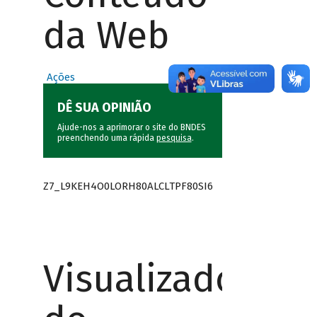
da Web
Ações
DÊ SUA OPINIÃO
Ajude-nos a aprimorar o site do BNDES
preenchendo uma rápida
pesquisa
.
Z7_L9KEH4O0LORH80ALCLTPF80SI6
Visualizador