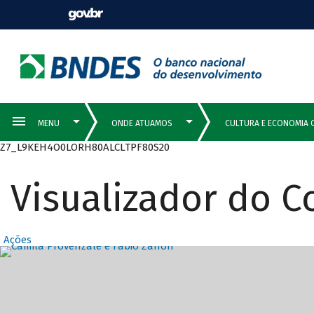
Z7_L9KEH4O0LORH80ALCLTPF80S20
Visualizador do 
Ações
Destaques Prin