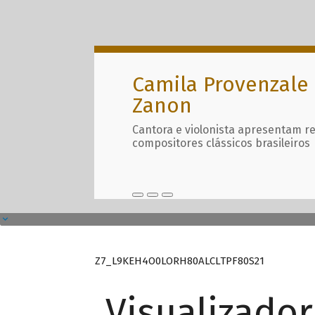
Camila Provenzale 
Zanon
Cantora e violonista apresentam r
compositores clássicos brasileiros
Z7_L9KEH4O0LORH80ALCLTPF80S21
Visualizado