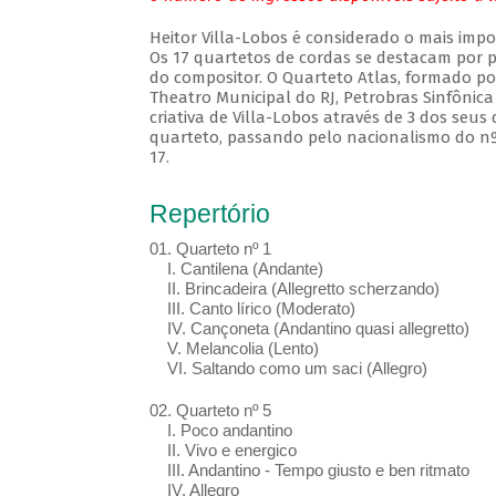
Heitor Villa-Lobos é considerado o mais imp
Os 17 quartetos de cordas se destacam por p
do compositor. O Quarteto Atlas, formado por
Theatro Municipal do RJ, Petrobras Sinfônica
criativa de Villa-Lobos através de 3 dos seus
quarteto, passando pelo nacionalismo do nº
17.
Repertório
01. Quarteto nº 1
I. Cantilena (Andante)
II. Brincadeira (Allegretto scherzando)
III. Canto lírico (Moderato)
IV. Cançoneta (Andantino quasi allegretto)
V. Melancolia (Lento)
VI. Saltando como um saci (Allegro)
02. Quarteto nº 5
I. Poco andantino
II. Vivo e energico
III. Andantino - Tempo giusto e ben ritmato
IV. Allegro