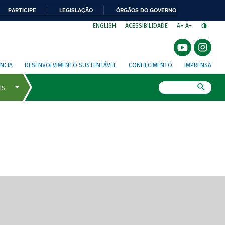
PARTICIPE
LEGISLAÇÃO
ÓRGÃOS DO GOVERNO
⁣
ENGLISH
ACESSIBILIDADE
A+
A-
NCIA
DESENVOLVIMENTO SUSTENTÁVEL
CONHECIMENTO
IMPRENSA
Busca
gem de tela