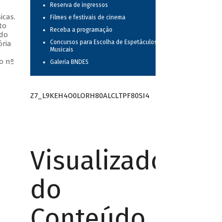
Reserva de ingressos
icas.
Filmes e festivais de cinema
to
Receba a programação
 do
Concursos para Escolha de Espetáculos
ória
Musicais
o nº
Galeria BNDES
Z7_L9KEH4O0LORH80ALCLTPF80SI4
Visualizador
do
Conteúdo