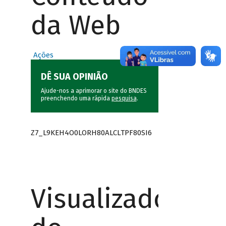
da Web
Ações
DÊ SUA OPINIÃO
Ajude-nos a aprimorar o site do BNDES
preenchendo uma rápida
pesquisa
.
Z7_L9KEH4O0LORH80ALCLTPF80SI6
Visualizador