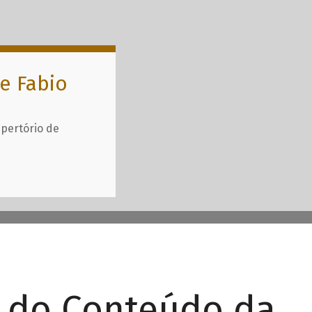
e Fabio
epertório de
r do Conteúdo da