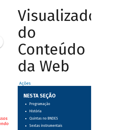
Visualizador
do
Conteúdo
da Web
Ações
NESTA SEÇÃO
Programação
História
ssos
Quintas no BNDES
tando
Sextas instrumentais