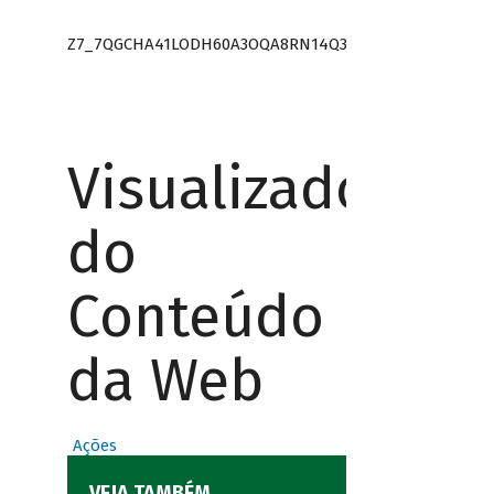
Z7_7QGCHA41LODH60A3OQA8RN14Q3
Visualizador
do
Conteúdo
da Web
Ações
VEJA TAMBÉM