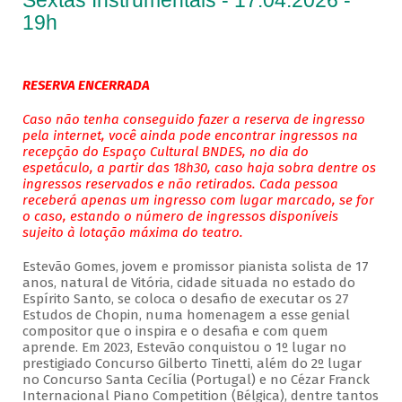
Sextas Instrumentais - 17.04.2026 -
19h
RESERVA ENCERRADA
Caso não tenha conseguido fazer a reserva de ingresso
pela internet, você ainda pode encontrar ingressos na
recepção do Espaço Cultural BNDES, no dia do
espetáculo, a partir das 18h30, caso haja sobra dentre os
ingressos reservados e não retirados. Cada pessoa
receberá apenas um ingresso com lugar marcado, se for
o caso, estando o número de ingressos disponíveis
sujeito à lotação máxima do teatro.
Estevão Gomes, jovem e promissor pianista solista de 17
anos, natural de Vitória, cidade situada no estado do
Espírito Santo, se coloca o desafio de executar os 27
Estudos de Chopin, numa homenagem a esse genial
compositor que o inspira e o desafia e com quem
aprende. Em 2023, Estevão conquistou o 1º lugar no
prestigiado Concurso Gilberto Tinetti, além do 2º lugar
no Concurso Santa Cecília (Portugal) e no Cézar Franck
Internacional Piano Competition (Bélgica), dentre tantos