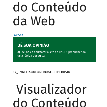
do Conteúdo
da Web
Ações
DÊ SUA OPINIÃO
Ajude-nos a aprimorar o site do BNDES preenchendo
uma rápida
pesquisa
.
Z7_L9KEH4O0LORH80ALCLTPF80SI6
Visualizador
do Conteúdo