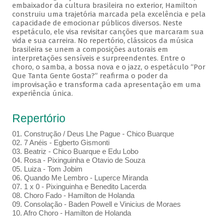
embaixador da cultura brasileira no exterior, Hamilton
construiu uma trajetória marcada pela excelência e pela
capacidade de emocionar públicos diversos. Neste
espetáculo, ele visa revisitar canções que marcaram sua
vida e sua carreira. No repertório, clássicos da música
brasileira se unem a composições autorais em
interpretações sensíveis e surpreendentes. Entre o
choro, o samba, a bossa nova e o jazz, o espetáculo “Por
Que Tanta Gente Gosta?” reafirma o poder da
improvisação e transforma cada apresentação em uma
experiência única.
Repertório
01. Construção / Deus Lhe Pague - Chico Buarque
02. 7 Anéis - Egberto Gismonti
03. Beatriz - Chico Buarque e Edu Lobo
04. Rosa - Pixinguinha e Otavio de Souza
05. Luiza - Tom Jobim
06. Quando Me Lembro - Luperce Miranda
07. 1 x 0 - Pixinguinha e Benedito Lacerda
08. Choro Fado - Hamilton de Holanda
09. Consolação - Baden Powell e Vinicius de Moraes
10. Afro Choro - Hamilton de Holanda