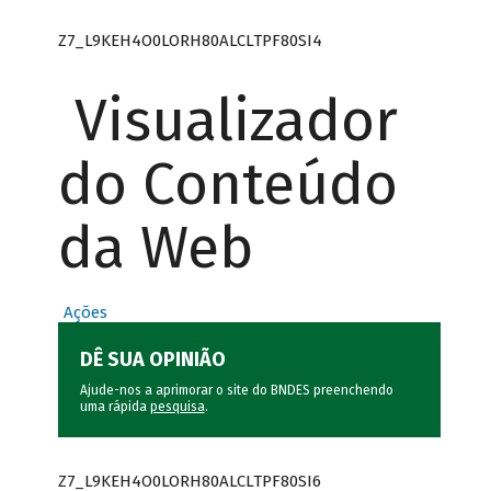
Z7_L9KEH4O0LORH80ALCLTPF80SI4
Visualizador
do Conteúdo
da Web
Ações
DÊ SUA OPINIÃO
Ajude-nos a aprimorar o site do BNDES preenchendo
uma rápida
pesquisa
.
Z7_L9KEH4O0LORH80ALCLTPF80SI6