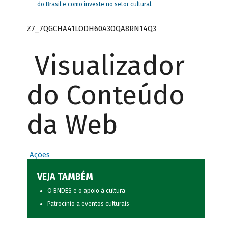
do Brasil e como investe no setor cultural.
Z7_7QGCHA41LODH60A3OQA8RN14Q3
Visualizador
do Conteúdo
da Web
Ações
VEJA TAMBÉM
O BNDES e o apoio à cultura
Patrocínio a eventos culturais