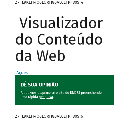
Z7_L9KEH4O0LORH80ALCLTPF80SI4
Visualizador
do Conteúdo
da Web
Ações
DÊ SUA OPINIÃO
Ajude-nos a aprimorar o site do BNDES preenchendo
uma rápida
pesquisa
.
Z7_L9KEH4O0LORH80ALCLTPF80SI6