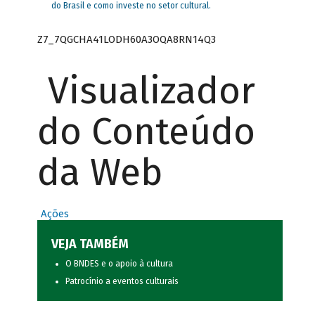
do Brasil e como investe no setor cultural.
Z7_7QGCHA41LODH60A3OQA8RN14Q3
Visualizador
do Conteúdo
da Web
Ações
VEJA TAMBÉM
O BNDES e o apoio à cultura
Patrocínio a eventos culturais