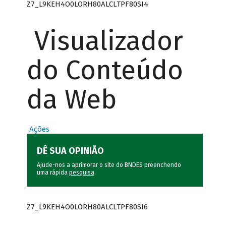
Z7_L9KEH4O0LORH80ALCLTPF80SI4
Visualizador
do Conteúdo
da Web
Ações
DÊ SUA OPINIÃO
Ajude-nos a aprimorar o site do BNDES preenchendo
uma rápida
pesquisa
.
Z7_L9KEH4O0LORH80ALCLTPF80SI6