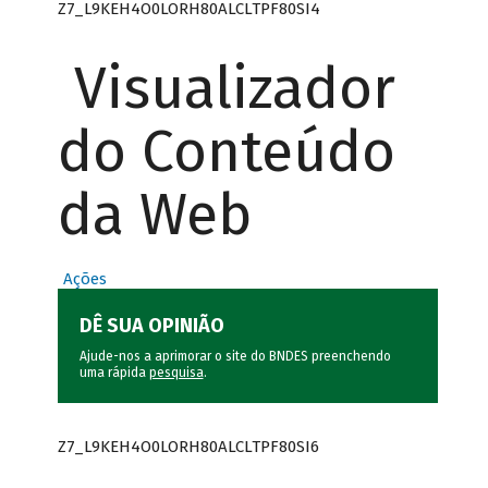
Z7_L9KEH4O0LORH80ALCLTPF80SI4
Visualizador
do Conteúdo
da Web
Ações
DÊ SUA OPINIÃO
Ajude-nos a aprimorar o site do BNDES preenchendo
uma rápida
pesquisa
.
Z7_L9KEH4O0LORH80ALCLTPF80SI6