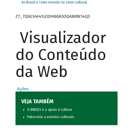
do Brasil e como investe no setor cultural.
Z7_7QGCHA41LODH60A3OQA8RN14Q3
Visualizador
do Conteúdo
da Web
Ações
VEJA TAMBÉM
O BNDES e o apoio à cultura
Patrocínio a eventos culturais