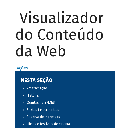
Visualizador
do Conteúdo
da Web
Ações
NESTA SEÇÃO
Programação
História
Quintas no BNDES
Sextas instrumentais
Reserva de ingressos
Filmes e festivais de cinema