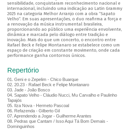
sensibilidade, conquistaram reconhecimento nacional e
internacional, incluindo uma indicação ao Latin Grammy
2025 na categoria Melhor Arranjo com a obra “Sapato
Velho”. Em suas apresentações, o duo reafirma a força e
a renovação da música instrumental brasileira,
proporcionando ao público uma experiência envolvente,
dinâmica e marcada pelo diálogo entre tradição e
inovação. Mais do que um concerto, o encontro entre
Rafael Beck e Felipe Montanaro se estabelece como um
espaço de criação em constante movimento, onde cada
performance ganha contornos únicos.
Repertório
01. Geni e o Zepelim - Chico Buarque
02. 20.23 - Rafael Beck e Felipe Montanaro
03. Jade - João Bosco
04. Sapato Velho - Cláudio Nucci, Mu Carvalho e Paulinho
Tapajós
05. Ilza Nova - Hermeto Pascoal
06. Refazenda - Gilberto Gil
07. Aprendendo a Jogar - Guilherme Arantes
08. Pedras que Cantam / Isso Aqui Tá Bom Demais -
Dominguinhos