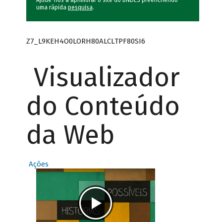
Ajude-nos a aprimorar o site do BNDES preenchendo
uma rápida
pesquisa
.
Z7_L9KEH4O0LORH80ALCLTPF80SI6
Visualizador
do Conteúdo
da Web
Ações