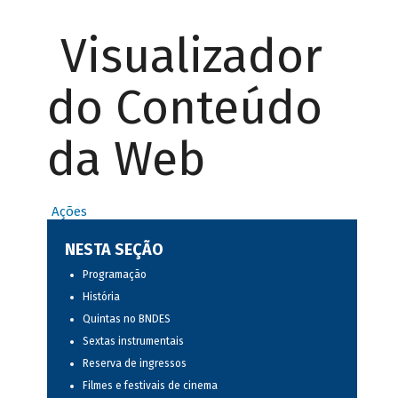
Visualizador
do Conteúdo
da Web
Ações
NESTA SEÇÃO
Programação
História
Quintas no BNDES
Sextas instrumentais
Reserva de ingressos
Filmes e festivais de cinema