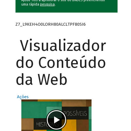
Ajude-nos a aprimorar o site do BNDES preenchendo
uma rápida
pesquisa
.
Z7_L9KEH4O0LORH80ALCLTPF80SI6
Visualizador
do Conteúdo
da Web
Ações