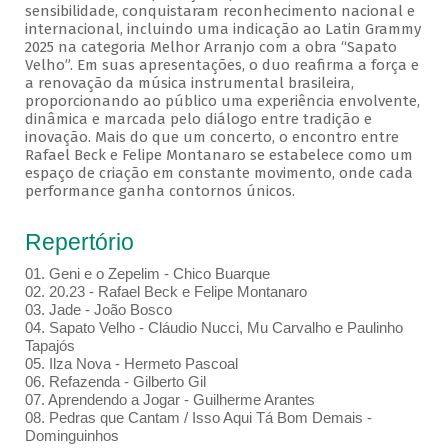
sensibilidade, conquistaram reconhecimento nacional e
internacional, incluindo uma indicação ao Latin Grammy
2025 na categoria Melhor Arranjo com a obra “Sapato
Velho”. Em suas apresentações, o duo reafirma a força e
a renovação da música instrumental brasileira,
proporcionando ao público uma experiência envolvente,
dinâmica e marcada pelo diálogo entre tradição e
inovação. Mais do que um concerto, o encontro entre
Rafael Beck e Felipe Montanaro se estabelece como um
espaço de criação em constante movimento, onde cada
performance ganha contornos únicos.
Repertório
01. Geni e o Zepelim - Chico Buarque
02. 20.23 - Rafael Beck e Felipe Montanaro
03. Jade - João Bosco
04. Sapato Velho - Cláudio Nucci, Mu Carvalho e Paulinho
Tapajós
05. Ilza Nova - Hermeto Pascoal
06. Refazenda - Gilberto Gil
07. Aprendendo a Jogar - Guilherme Arantes
08. Pedras que Cantam / Isso Aqui Tá Bom Demais -
Dominguinhos