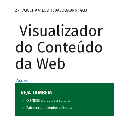
Z7_7QGCHA41LODH60A3OQA8RN14Q3
Visualizador
do Conteúdo
da Web
Ações
VEJA TAMBÉM
O BNDES e o apoio à cultura
Patrocínio a eventos culturais