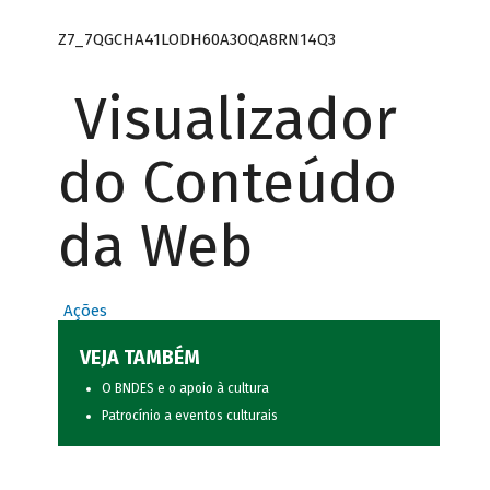
Z7_7QGCHA41LODH60A3OQA8RN14Q3
Visualizador
do Conteúdo
da Web
Ações
VEJA TAMBÉM
O BNDES e o apoio à cultura
Patrocínio a eventos culturais