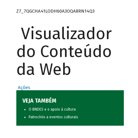
Z7_7QGCHA41LODH60A3OQA8RN14Q3
Visualizador
do Conteúdo
da Web
Ações
VEJA TAMBÉM
O BNDES e o apoio à cultura
Patrocínio a eventos culturais