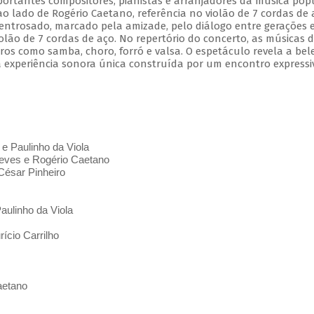
mportantes compositores, pianistas e arranjadores da música pop
 ao lado de Rogério Caetano, referência no violão de 7 cordas de 
entrosado, marcado pela amizade, pelo diálogo entre gerações 
olão de 7 cordas de aço. No repertório do concerto, as músicas 
s como samba, choro, forró e valsa. O espetáculo revela a bel
 experiência sonora única construída por um encontro expressi
 e Paulinho da Viola
ves e Rogério Caetano
César Pinheiro
aulinho da Viola
ício Carrilho
aetano