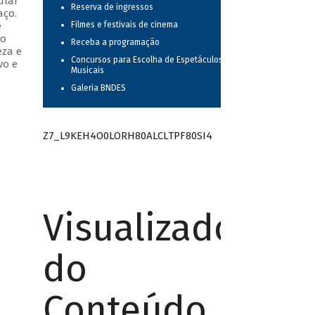
ular
Reserva de ingressos
aço.
e
Filmes e festivais de cinema
do
Receba a programação
eza e
Concursos para Escolha de Espetáculos
vo e
Musicais
Galeria BNDES
Z7_L9KEH4O0LORH80ALCLTPF80SI4
Visualizador
do
Conteúdo