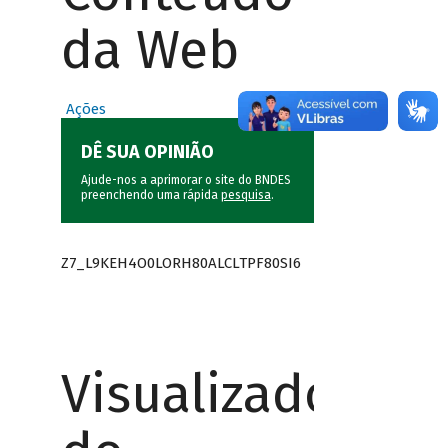
da Web
Ações
DÊ SUA OPINIÃO
Ajude-nos a aprimorar o site do BNDES
preenchendo uma rápida
pesquisa
.
Z7_L9KEH4O0LORH80ALCLTPF80SI6
Visualizador