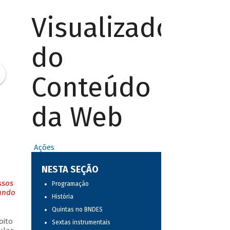
Visualizador
do
Conteúdo
da Web
Ações
NESTA SEÇÃO
ssos
Programação
tando
História
Quintas no BNDES
oito
Sextas instrumentais