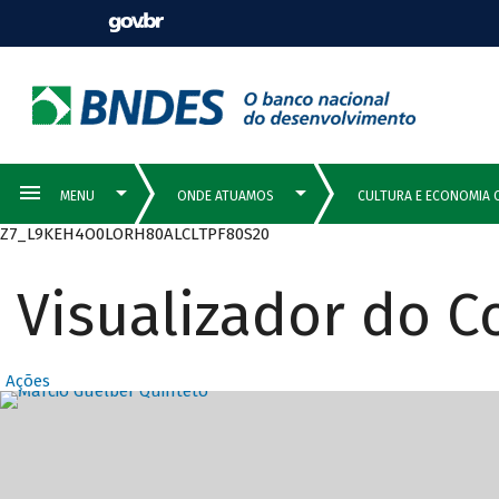
Z7_L9KEH4O0LORH80ALCLTPF80S20
Visualizador do 
Ações
Destaques Prin