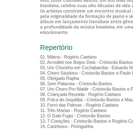
Fino, 2026). Cristovão Bastos, um dos mais i
brasileira, celebra suas oito décadas de vida
Os artistas constroem um encontro musical 
pela originalidade da formação de piano e vi
álbum em lançamento transitam entre gênero
a profundidade da música brasileira, em uma
emocionante.
Repertório
01. Milena - Rogério Caetano
02. Acreditei nos Beijos Dela - Cristovão Bastos
03. Um Chorinho em Cochabamba - Eduardo Ne
04. Choro Saudoso - Cristovão Bastos e Paulo 
05. Obrigado Rapha
06. Sem Palavras - Cristovão Bastos
07. Um Choro Pro Waldir - Cristovão Bastos e P
08. Criançada Reunida - Rogério Caetano
09. Polca do Jequitibá - Cristovão Bastos e Maur
10. Forró das Palmas - Rogério Caetano
11. Três Marias - Rogério Caetano
12. O Galo Fugiu - Cristovão Bastos
13. 7 Corações - Cristovão Bastos e Rogério C
14. Carinhoso - Pixinguinha