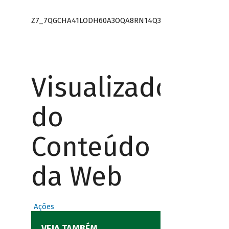
Z7_7QGCHA41LODH60A3OQA8RN14Q3
Visualizador
do
Conteúdo
da Web
Ações
VEJA TAMBÉM