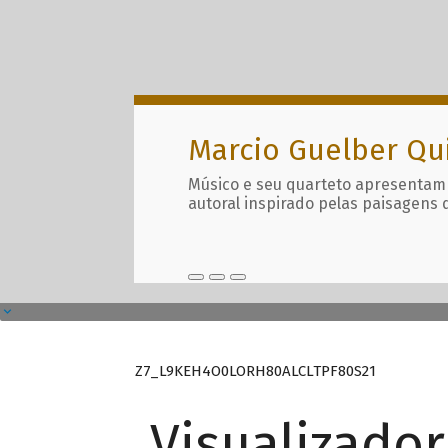
Marcio Guelber Qu
Músico e seu quarteto apresentam
autoral inspirado pelas paisagens 
Z7_L9KEH4O0LORH80ALCLTPF80S21
Visualizado