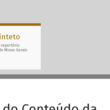
inteto
 repertório
de Minas Gerais
r do Conteúdo da