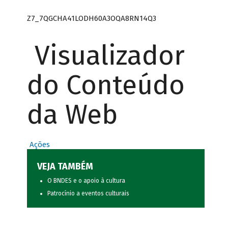
Z7_7QGCHA41LODH60A3OQA8RN14Q3
Visualizador
do Conteúdo
da Web
Ações
VEJA TAMBÉM
O BNDES e o apoio à cultura
Patrocínio a eventos culturais