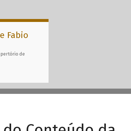
e Fabio
epertório de
r do Conteúdo da