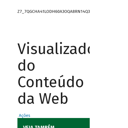
Z7_7QGCHA41LODH60A3OQA8RN14Q3
Visualizador
do
Conteúdo
da Web
Ações
VEJA TAMBÉM