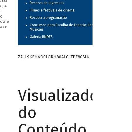
ular
Reserva de ingressos
aço.
e
Filmes e festivais de cinema
do
Receba a programação
eza e
Concursos para Escolha de Espetáculos
vo e
Musicais
Galeria BNDES
Z7_L9KEH4O0LORH80ALCLTPF80SI4
Visualizador
do
Conteúdo