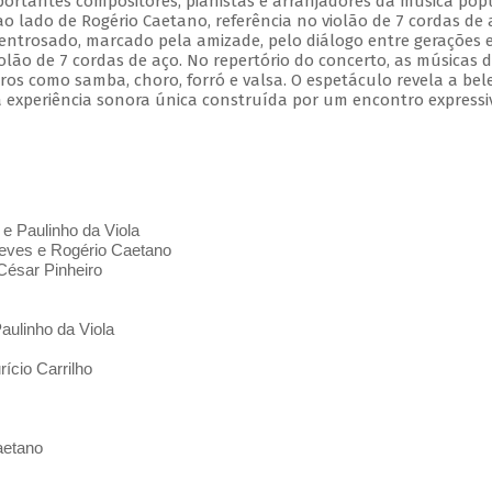
mportantes compositores, pianistas e arranjadores da música pop
 ao lado de Rogério Caetano, referência no violão de 7 cordas de 
entrosado, marcado pela amizade, pelo diálogo entre gerações 
olão de 7 cordas de aço. No repertório do concerto, as músicas 
s como samba, choro, forró e valsa. O espetáculo revela a bel
 experiência sonora única construída por um encontro expressi
 e Paulinho da Viola
ves e Rogério Caetano
César Pinheiro
aulinho da Viola
ício Carrilho
aetano