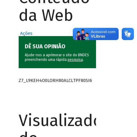
da Web
Ações
DÊ SUA OPINIÃO
Ajude-nos a aprimorar o site do BNDES
preenchendo uma rápida
pesquisa
.
Z7_L9KEH4O0LORH80ALCLTPF80SI6
Visualizador