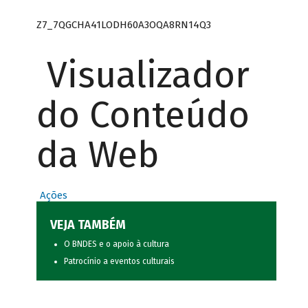
Z7_7QGCHA41LODH60A3OQA8RN14Q3
Visualizador
do Conteúdo
da Web
Ações
VEJA TAMBÉM
O BNDES e o apoio à cultura
Patrocínio a eventos culturais