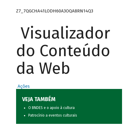
Z7_7QGCHA41LODH60A3OQA8RN14Q3
Visualizador
do Conteúdo
da Web
Ações
VEJA TAMBÉM
O BNDES e o apoio à cultura
Patrocínio a eventos culturais