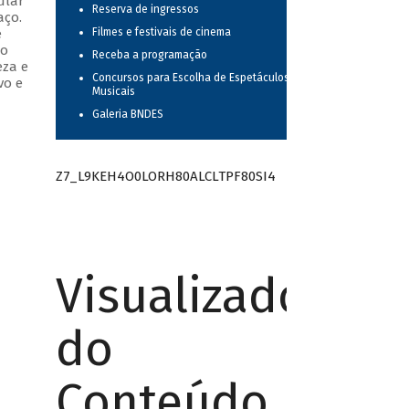
ular
Reserva de ingressos
aço.
e
Filmes e festivais de cinema
do
Receba a programação
eza e
Concursos para Escolha de Espetáculos
vo e
Musicais
Galeria BNDES
Z7_L9KEH4O0LORH80ALCLTPF80SI4
Visualizador
do
Conteúdo