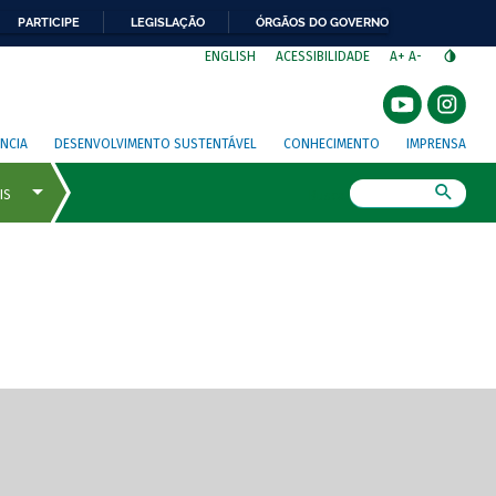
PARTICIPE
LEGISLAÇÃO
ÓRGÃOS DO GOVERNO
⁣
ENGLISH
ACESSIBILIDADE
A+
A-
NCIA
DESENVOLVIMENTO SUSTENTÁVEL
CONHECIMENTO
IMPRENSA
Busca
gem de tela