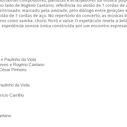
mportantes compositores, pianistas e arranjadores da música pop
 ao lado de Rogério Caetano, referência no violão de 7 cordas de 
entrosado, marcado pela amizade, pelo diálogo entre gerações 
olão de 7 cordas de aço. No repertório do concerto, as músicas 
s como samba, choro, forró e valsa. O espetáculo revela a bel
 experiência sonora única construída por um encontro expressi
 e Paulinho da Viola
ves e Rogério Caetano
César Pinheiro
aulinho da Viola
ício Carrilho
aetano