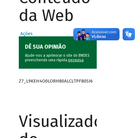
da Web
Ações
DÊ SUA OPINIÃO
Ajude-nos a aprimorar o site do BNDES
preenchendo uma rápida
pesquisa
.
Z7_L9KEH4O0LORH80ALCLTPF80SI6
Visualizador