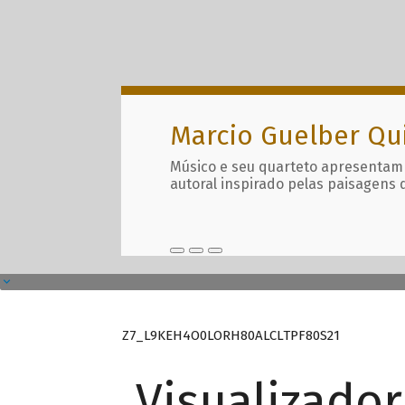
Marcio Guelber Qu
Músico e seu quarteto apresentam
autoral inspirado pelas paisagens 
Z7_L9KEH4O0LORH80ALCLTPF80S21
Visualizado