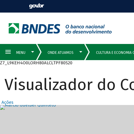
Z7_L9KEH4O0LORH80ALCLTPF80S20
Visualizador do 
Ações
Destaques Prin