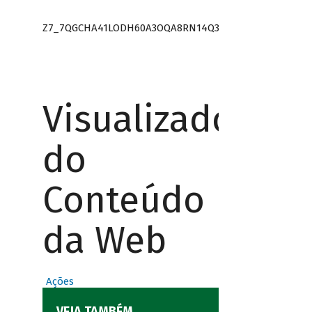
Z7_7QGCHA41LODH60A3OQA8RN14Q3
Visualizador
do
Conteúdo
da Web
Ações
VEJA TAMBÉM