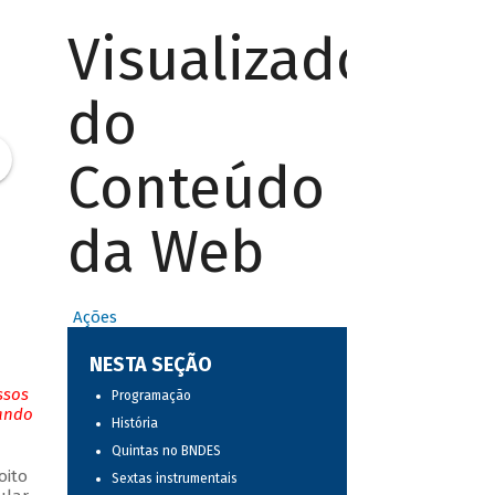
Visualizador
do
Conteúdo
da Web
Ações
NESTA SEÇÃO
ssos
Programação
tando
História
Quintas no BNDES
oito
Sextas instrumentais