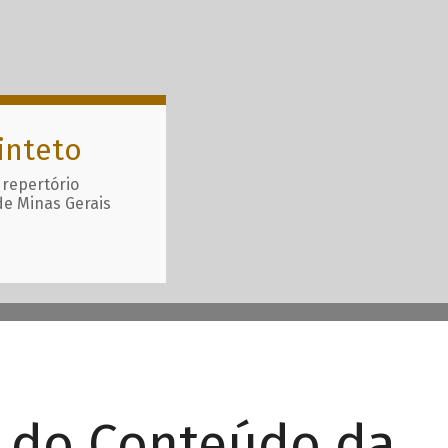
inteto
 repertório
de Minas Gerais
r do Conteúdo da