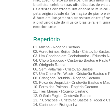
Fino, 2026). Cristovão Bastos, um dos mais i
brasileira, celebra suas oito décadas de vida
Os artistas constroem um encontro musical 
pela originalidade da formação de piano e vi
álbum em lançamento transitam entre gênero
a profundidade da música brasileira, em uma
emocionante.
Repertório
01. Milena - Rogério Caetano
02. Acreditei nos Beijos Dela - Cristovão Bastos
03. Um Chorinho em Cochabamba - Eduardo Ne
04. Choro Saudoso - Cristovão Bastos e Paulo 
05. Obrigado Rapha
06. Sem Palavras - Cristovão Bastos
07. Um Choro Pro Waldir - Cristovão Bastos e P
08. Criançada Reunida - Rogério Caetano
09. Polca do Jequitibá - Cristovão Bastos e Maur
10. Forró das Palmas - Rogério Caetano
11. Três Marias - Rogério Caetano
12. O Galo Fugiu - Cristovão Bastos
13. 7 Corações - Cristovão Bastos e Rogério C
14. Carinhoso - Pixinguinha