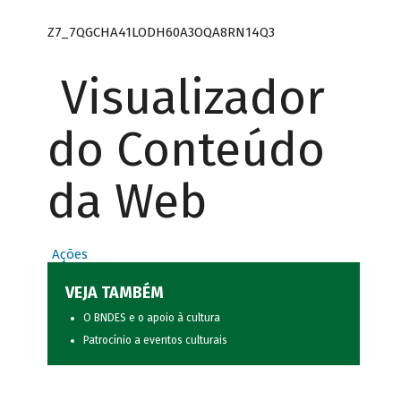
Z7_7QGCHA41LODH60A3OQA8RN14Q3
Visualizador
do Conteúdo
da Web
Ações
VEJA TAMBÉM
O BNDES e o apoio à cultura
Patrocínio a eventos culturais