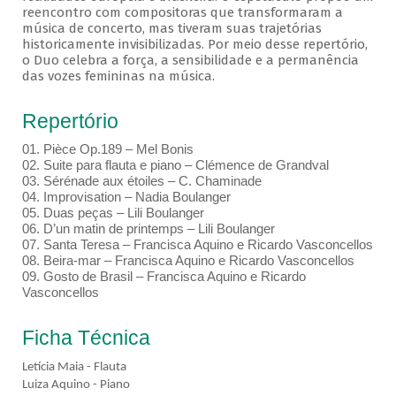
reencontro com compositoras que transformaram a
música de concerto, mas tiveram suas trajetórias
historicamente invisibilizadas. Por meio desse repertório,
o Duo celebra a força, a sensibilidade e a permanência
das vozes femininas na música.
Repertório
01. Pièce Op.189 – Mel Bonis
02. Suite para flauta e piano – Clémence de Grandval
03. Sérénade aux étoiles – C. Chaminade
04. Improvisation – Nadia Boulanger
05. Duas peças – Lili Boulanger
06. D’un matin de printemps – Lili Boulanger
07. Santa Teresa – Francisca Aquino e Ricardo Vasconcellos
08. Beira-mar – Francisca Aquino e Ricardo Vasconcellos
09. Gosto de Brasil – Francisca Aquino e Ricardo
Vasconcellos
Ficha Técnica
Letícia Maia - Flauta
Luiza Aquino - Piano