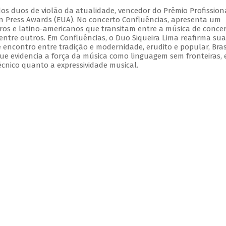
dos duos de violão da atualidade, vencedor do Prêmio Profission
ian Press Awards (EUA). No concerto Confluências, apresenta um
iros e latino-americanos que transitam entre a música de concer
 dentre outros. Em Confluências, o Duo Siqueira Lima reafirma sua
e encontro entre tradição e modernidade, erudito e popular, Bras
ue evidencia a força da música como linguagem sem fronteiras,
écnico quanto a expressividade musical.