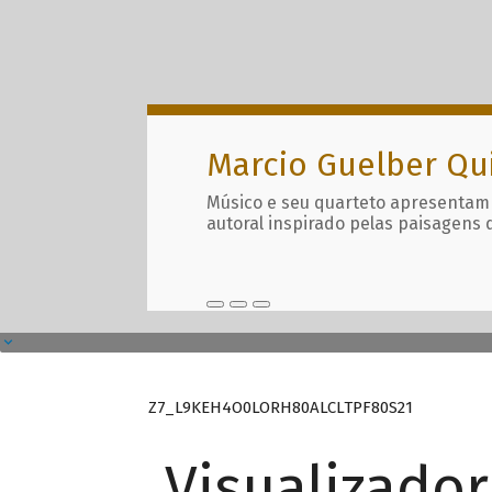
Marcio Guelber Qu
Músico e seu quarteto apresentam
autoral inspirado pelas paisagens 
Z7_L9KEH4O0LORH80ALCLTPF80S21
Visualizado