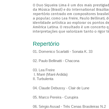
O Duo Siqueira Lima é um dos mais prestigia
da Música (Brasil) e do International Brazil
repertório centrado em compositores brasile
a popular, como Lea Freire, Paulo Bellinati,
identidade artística ao explorar os pontos d
América Latina. O resultado é um concerto q
interpretações que valorizam tanto o rigor t
Repertório
01. Domenico Scarlatti - Sonata K. 33
02. Paulo Bellinatti - Chacona
03. Lea Freire
I. Maré (Maré Ardida)
II. Turbulenta
04. Claude Debussy - Clair de Lune
05. Marco Pereira - Curupira
06. Sérgio Assad - Três Cenas Brasileiras N.2