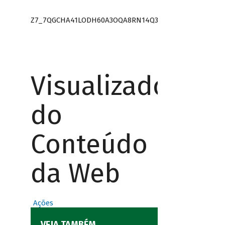
Z7_7QGCHA41LODH60A3OQA8RN14Q3
Visualizador
do
Conteúdo
da Web
Ações
VEJA TAMBÉM