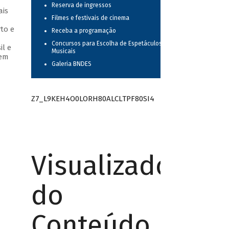
Reserva de ingressos
ais
Filmes e festivais de cinema
to e
Receba a programação
Concursos para Escolha de Espetáculos
il e
Musicais
 em
Galeria BNDES
Z7_L9KEH4O0LORH80ALCLTPF80SI4
Visualizador
do
Conteúdo