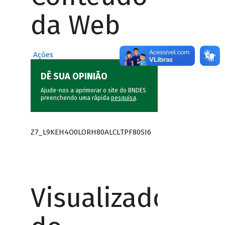
da Web
Ações
DÊ SUA OPINIÃO
Ajude-nos a aprimorar o site do BNDES
preenchendo uma rápida
pesquisa
.
Z7_L9KEH4O0LORH80ALCLTPF80SI6
Visualizador