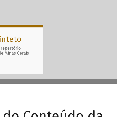
inteto
 repertório
de Minas Gerais
r do Conteúdo da