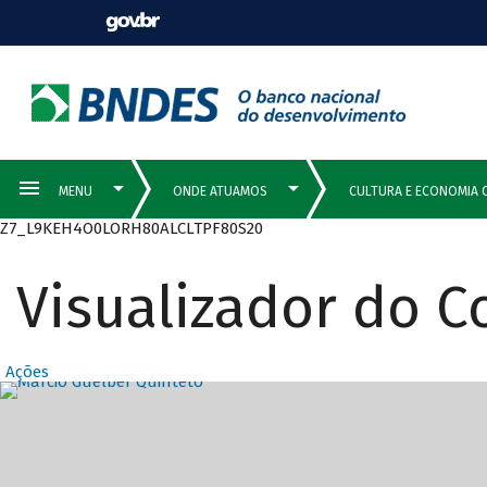
Z7_L9KEH4O0LORH80ALCLTPF80S20
Visualizador do 
Ações
Destaques Prin