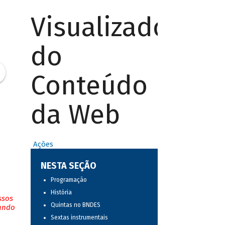
Visualizador
do
Conteúdo
da Web
Ações
NESTA SEÇÃO
Programação
História
ssos
Quintas no BNDES
tando
Sextas instrumentais