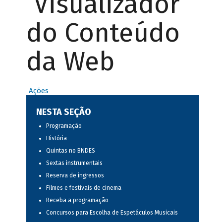
Visualizador
do Conteúdo
da Web
Ações
NESTA SEÇÃO
Programação
História
Quintas no BNDES
Sextas instrumentais
Reserva de ingressos
Filmes e festivais de cinema
Receba a programação
Concursos para Escolha de Espetáculos Musicais