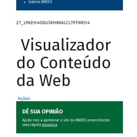
Galeria BNDES
Z7_L9KEH4O0LORH80ALCLTPF80SI4
Visualizador
do Conteúdo
da Web
Ações
DÊ SUA OPINIÃO
Ajude-nos a aprimorar o site do BNDES preenchendo
uma rápida
pesquisa
.