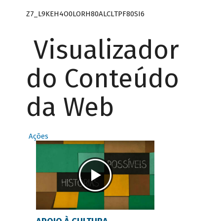
Z7_L9KEH4O0LORH80ALCLTPF80SI6
Visualizador
do Conteúdo
da Web
Ações