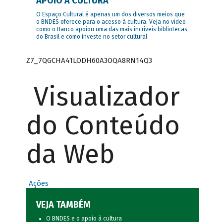
APOIO À CULTURA
O Espaço Cultural é apenas um dos diversos meios que
o BNDES oferece para o acesso à cultura. Veja no vídeo
como o Banco apoiou uma das mais incríveis bibliotecas
do Brasil e como investe no setor cultural.
Z7_7QGCHA41LODH60A3OQA8RN14Q3
Visualizador
do Conteúdo
da Web
Ações
VEJA TAMBÉM
O BNDES e o apoio à cultura