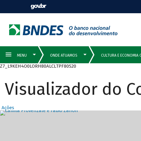
Z7_L9KEH4O0LORH80ALCLTPF80S20
Visualizador do 
Ações
Destaques Prin