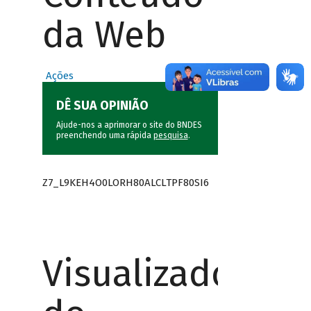
da Web
Ações
DÊ SUA OPINIÃO
Ajude-nos a aprimorar o site do BNDES
preenchendo uma rápida
pesquisa
.
Z7_L9KEH4O0LORH80ALCLTPF80SI6
Visualizador