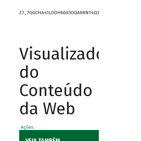
Z7_7QGCHA41LODH60A3OQA8RN14Q3
Visualizador
do
Conteúdo
da Web
Ações
VEJA TAMBÉM