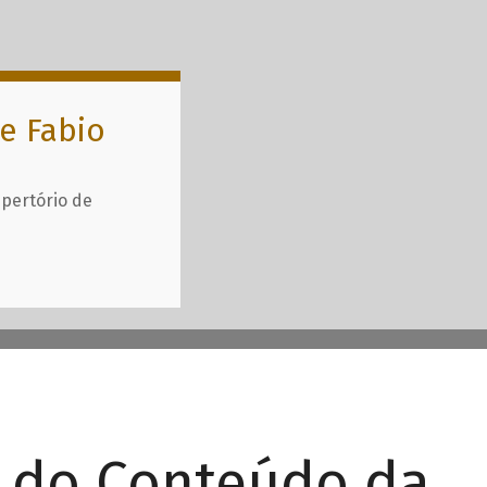
e Fabio
epertório de
r do Conteúdo da