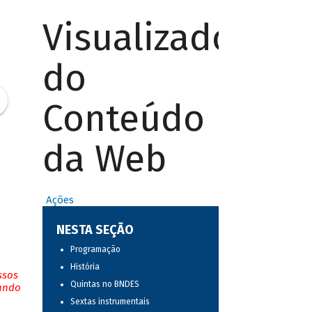
Visualizador
do
Conteúdo
da Web
Ações
NESTA SEÇÃO
Programação
História
ssos
Quintas no BNDES
tando
Sextas instrumentais