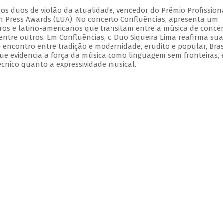
dos duos de violão da atualidade, vencedor do Prêmio Profission
ian Press Awards (EUA). No concerto Confluências, apresenta um
iros e latino-americanos que transitam entre a música de concer
 dentre outros. Em Confluências, o Duo Siqueira Lima reafirma sua
e encontro entre tradição e modernidade, erudito e popular, Bras
ue evidencia a força da música como linguagem sem fronteiras,
écnico quanto a expressividade musical.