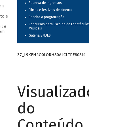
Reserva de ingressos
ais
Filmes e festivais de cinema
to e
Receba a programação
Concursos para Escolha de Espetáculos
il e
Musicais
 em
Galeria BNDES
Z7_L9KEH4O0LORH80ALCLTPF80SI4
Visualizador
do
Conteúdo