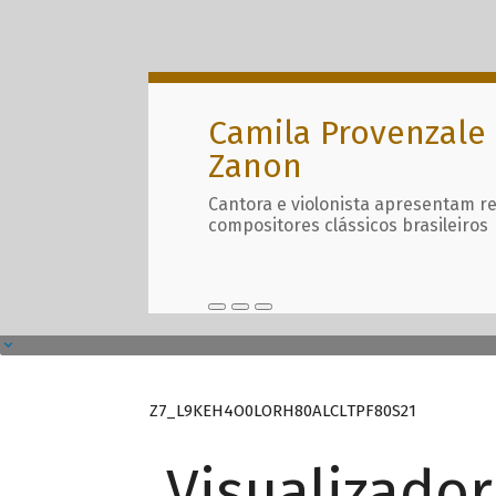
Camila Provenzale 
Zanon
Cantora e violonista apresentam r
compositores clássicos brasileiros
Z7_L9KEH4O0LORH80ALCLTPF80S21
Visualizado