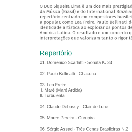
O Duo Siqueira Lima é um dos mais prestigia
da Música (Brasil) e do International Brazil
repertório centrado em compositores brasile
a popular, como Lea Freire, Paulo Bellinati,
identidade artística ao explorar os pontos d
América Latina. O resultado é um concerto q
interpretações que valorizam tanto o rigor t
Repertório
01. Domenico Scarlatti - Sonata K. 33
02. Paulo Bellinatti - Chacona
03. Lea Freire
I. Maré (Maré Ardida)
II. Turbulenta
04. Claude Debussy - Clair de Lune
05. Marco Pereira - Curupira
06. Sérgio Assad - Três Cenas Brasileiras N.2