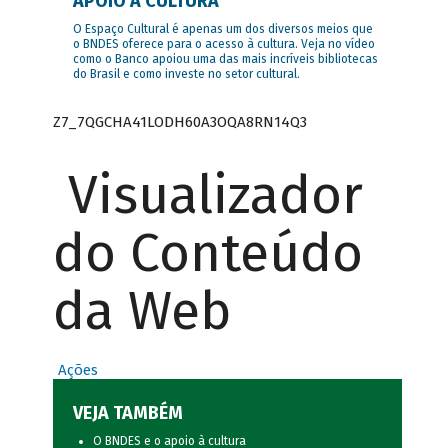
APOIO À CULTURA
O Espaço Cultural é apenas um dos diversos meios que
o BNDES oferece para o acesso à cultura. Veja no vídeo
como o Banco apoiou uma das mais incríveis bibliotecas
do Brasil e como investe no setor cultural.
Z7_7QGCHA41LODH60A3OQA8RN14Q3
Visualizador
do Conteúdo
da Web
Ações
VEJA TAMBÉM
O BNDES e o apoio à cultura