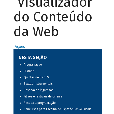
Visualizador
do Conteúdo
da Web
Ações
NESTA SEÇÃO
Programação
História
Quintas no BNDES
Sextas instrumentais
Reserva de ingressos
Filmes e festivais de cinema
Receba a programação
Concursos para Escolha de Espetáculos Musicais