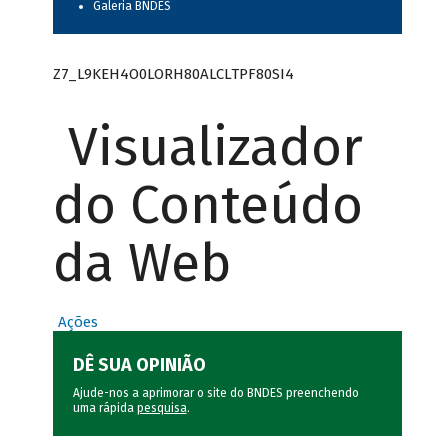
Galeria BNDES
Z7_L9KEH4O0LORH80ALCLTPF80SI4
Visualizador
do Conteúdo
da Web
Ações
DÊ SUA OPINIÃO
Ajude-nos a aprimorar o site do BNDES preenchendo
uma rápida
pesquisa
.