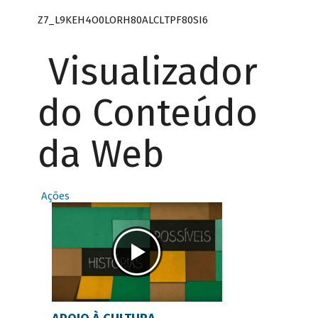
Z7_L9KEH4O0LORH80ALCLTPF80SI6
Visualizador
do Conteúdo
da Web
Ações