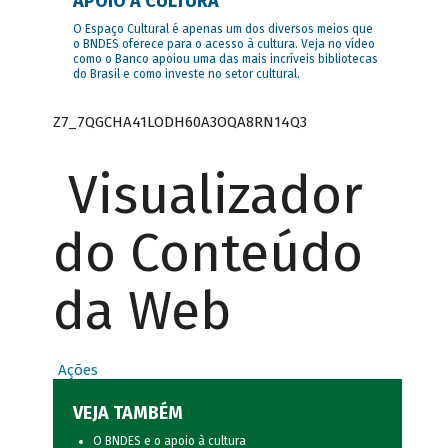
APOIO À CULTURA
O Espaço Cultural é apenas um dos diversos meios que
o BNDES oferece para o acesso à cultura. Veja no vídeo
como o Banco apoiou uma das mais incríveis bibliotecas
do Brasil e como investe no setor cultural.
Z7_7QGCHA41LODH60A3OQA8RN14Q3
Visualizador
do Conteúdo
da Web
Ações
VEJA TAMBÉM
O BNDES e o apoio à cultura