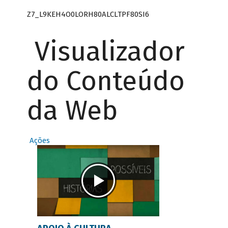
Z7_L9KEH4O0LORH80ALCLTPF80SI6
Visualizador
do Conteúdo
da Web
Ações