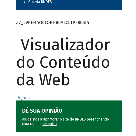
Galeria BNDES
Z7_L9KEH4O0LORH80ALCLTPF80SI4
Visualizador
do Conteúdo
da Web
Ações
DÊ SUA OPINIÃO
Ajude-nos a aprimorar o site do BNDES preenchendo
uma rápida
pesquisa
.