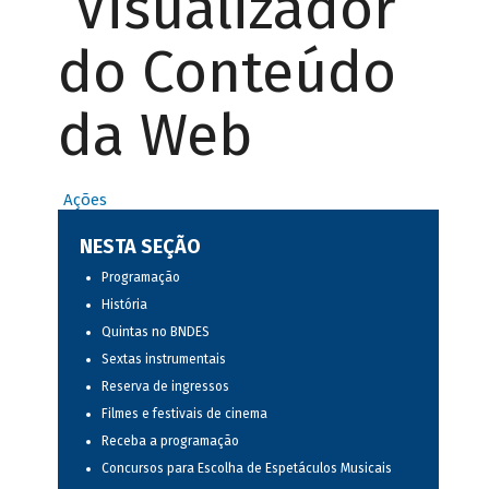
Visualizador
do Conteúdo
da Web
Ações
NESTA SEÇÃO
Programação
História
Quintas no BNDES
Sextas instrumentais
Reserva de ingressos
Filmes e festivais de cinema
Receba a programação
Concursos para Escolha de Espetáculos Musicais