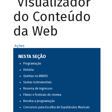
Visualizador
do Conteúdo
da Web
Ações
NESTA SEÇÃO
Programação
História
Quintas no BNDES
Sextas instrumentais
Reserva de ingressos
Filmes e festivais de cinema
Receba a programação
Concursos para Escolha de Espetáculos Musicais