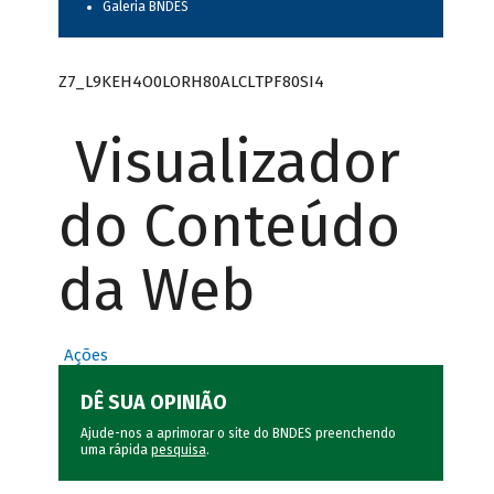
Galeria BNDES
Z7_L9KEH4O0LORH80ALCLTPF80SI4
Visualizador
do Conteúdo
da Web
Ações
DÊ SUA OPINIÃO
Ajude-nos a aprimorar o site do BNDES preenchendo
uma rápida
pesquisa
.