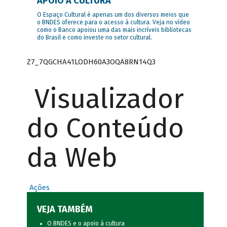
APOIO À CULTURA
O Espaço Cultural é apenas um dos diversos meios que
o BNDES oferece para o acesso à cultura. Veja no vídeo
como o Banco apoiou uma das mais incríveis bibliotecas
do Brasil e como investe no setor cultural.
Z7_7QGCHA41LODH60A3OQA8RN14Q3
Visualizador
do Conteúdo
da Web
Ações
VEJA TAMBÉM
O BNDES e o apoio à cultura