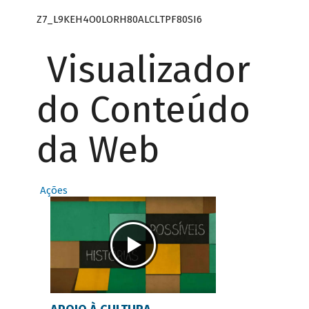
Z7_L9KEH4O0LORH80ALCLTPF80SI6
Visualizador
do Conteúdo
da Web
Ações