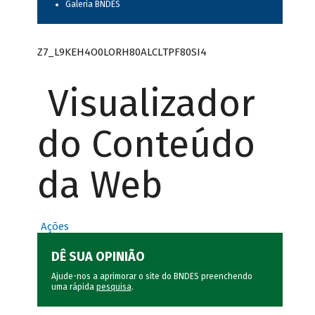
Galeria BNDES
Z7_L9KEH4O0LORH80ALCLTPF80SI4
Visualizador
do Conteúdo
da Web
Ações
DÊ SUA OPINIÃO
Ajude-nos a aprimorar o site do BNDES preenchendo
uma rápida
pesquisa
.