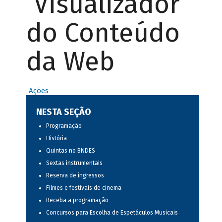
Visualizador
do Conteúdo
da Web
Ações
NESTA SEÇÃO
Programação
História
Quintas no BNDES
Sextas instrumentais
Reserva de ingressos
Filmes e festivais de cinema
Receba a programação
Concursos para Escolha de Espetáculos Musicais