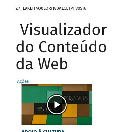
Z7_L9KEH4O0LORH80ALCLTPF80SI6
Visualizador
do Conteúdo
da Web
Ações