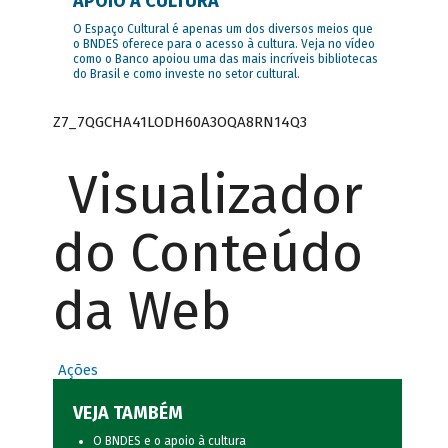
APOIO À CULTURA
O Espaço Cultural é apenas um dos diversos meios que
o BNDES oferece para o acesso à cultura. Veja no vídeo
como o Banco apoiou uma das mais incríveis bibliotecas
do Brasil e como investe no setor cultural.
Z7_7QGCHA41LODH60A3OQA8RN14Q3
Visualizador
do Conteúdo
da Web
Ações
VEJA TAMBÉM
O BNDES e o apoio à cultura