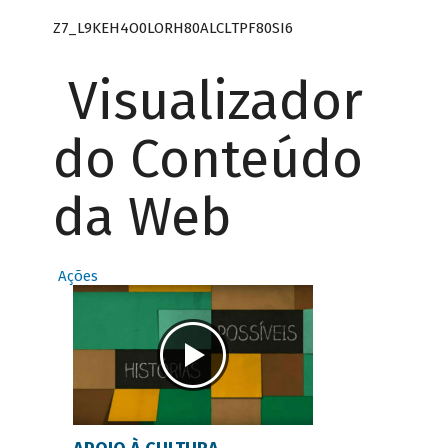
Z7_L9KEH4O0LORH80ALCLTPF80SI6
Visualizador
do Conteúdo
da Web
Ações