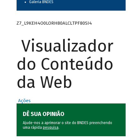
Galeria BNDES
Z7_L9KEH4O0LORH80ALCLTPF80SI4
Visualizador
do Conteúdo
da Web
Ações
DÊ SUA OPINIÃO
Ajude-nos a aprimorar o site do BNDES preenchendo
uma rápida
pesquisa
.