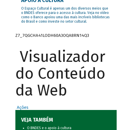
APOIO À CULTURA
O Espaço Cultural é apenas um dos diversos meios que
o BNDES oferece para o acesso à cultura. Veja no vídeo
como o Banco apoiou uma das mais incríveis bibliotecas
do Brasil e como investe no setor cultural.
Z7_7QGCHA41LODH60A3OQA8RN14Q3
Visualizador
do Conteúdo
da Web
Ações
VEJA TAMBÉM
O BNDES e o apoio à cultura