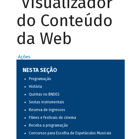
Visualizador
do Conteúdo
da Web
Ações
NESTA SEÇÃO
Programação
História
Quintas no BNDES
Sextas instrumentais
Reserva de ingressos
Filmes e festivais de cinema
Receba a programação
Concursos para Escolha de Espetáculos Musicais