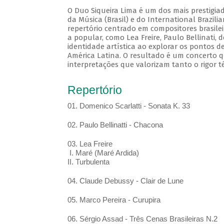
O Duo Siqueira Lima é um dos mais prestigia
da Música (Brasil) e do International Brazil
repertório centrado em compositores brasile
a popular, como Lea Freire, Paulo Bellinati,
identidade artística ao explorar os pontos d
América Latina. O resultado é um concerto q
interpretações que valorizam tanto o rigor t
Repertório
01. Domenico Scarlatti - Sonata K. 33
02. Paulo Bellinatti - Chacona
03. Lea Freire
I. Maré (Maré Ardida)
II. Turbulenta
04. Claude Debussy - Clair de Lune
05. Marco Pereira - Curupira
06. Sérgio Assad - Três Cenas Brasileiras N.2