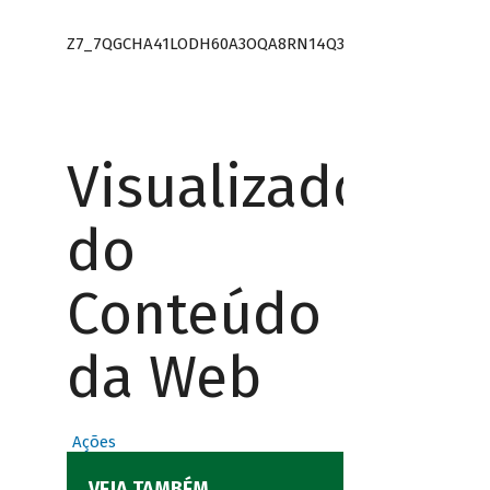
Z7_7QGCHA41LODH60A3OQA8RN14Q3
Visualizador
do
Conteúdo
da Web
Ações
VEJA TAMBÉM