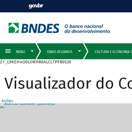
Z7_L9KEH4O0LORH80ALCLTPF80S20
Visualizador do 
Ações
Destaques Prin