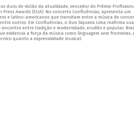
dos duos de violão da atualidade, vencedor do Prêmio Profission
ian Press Awards (EUA). No concerto Confluências, apresenta um
iros e latino-americanos que transitam entre a música de concer
 dentre outros. Em Confluências, o Duo Siqueira Lima reafirma sua
e encontro entre tradição e modernidade, erudito e popular, Bras
ue evidencia a força da música como linguagem sem fronteiras,
écnico quanto a expressividade musical.