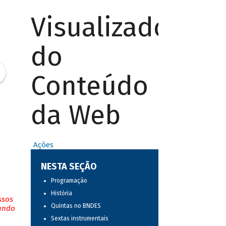
Visualizador
do
Conteúdo
da Web
Ações
NESTA SEÇÃO
Programação
História
ssos
Quintas no BNDES
tando
Sextas instrumentais