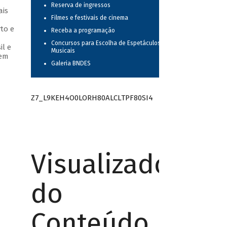
Reserva de ingressos
ais
Filmes e festivais de cinema
to e
Receba a programação
Concursos para Escolha de Espetáculos
il e
Musicais
 em
Galeria BNDES
Z7_L9KEH4O0LORH80ALCLTPF80SI4
Visualizador
do
Conteúdo