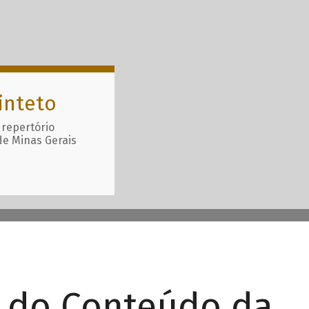
inteto
 repertório
de Minas Gerais
r do Conteúdo da