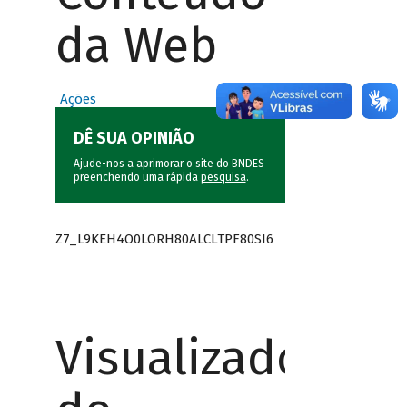
da Web
Ações
DÊ SUA OPINIÃO
Ajude-nos a aprimorar o site do BNDES
preenchendo uma rápida
pesquisa
.
Z7_L9KEH4O0LORH80ALCLTPF80SI6
Visualizador