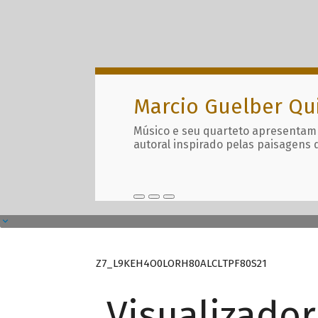
Marcio Guelber Qu
Músico e seu quarteto apresentam
autoral inspirado pelas paisagens 
Z7_L9KEH4O0LORH80ALCLTPF80S21
Visualizado