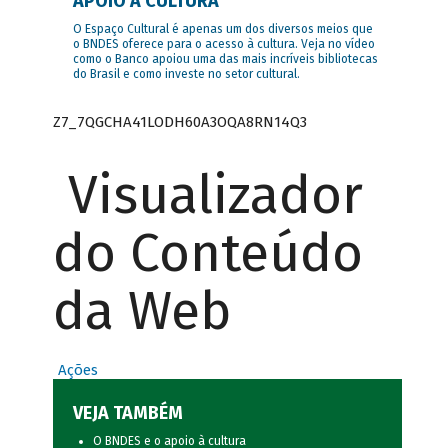
APOIO À CULTURA
O Espaço Cultural é apenas um dos diversos meios que
o BNDES oferece para o acesso à cultura. Veja no vídeo
como o Banco apoiou uma das mais incríveis bibliotecas
do Brasil e como investe no setor cultural.
Z7_7QGCHA41LODH60A3OQA8RN14Q3
Visualizador
do Conteúdo
da Web
Ações
VEJA TAMBÉM
O BNDES e o apoio à cultura