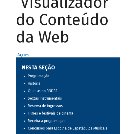
Visualizador
do Conteúdo
da Web
Ações
NESTA SEÇÃO
Programação
História
Quintas no BNDES
Sextas instrumentais
Reserva de ingressos
Filmes e festivais de cinema
Receba a programação
Concursos para Escolha de Espetáculos Musicais