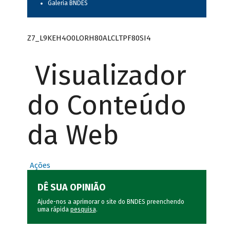
Galeria BNDES
Z7_L9KEH4O0LORH80ALCLTPF80SI4
Visualizador
do Conteúdo
da Web
Ações
DÊ SUA OPINIÃO
Ajude-nos a aprimorar o site do BNDES preenchendo
uma rápida
pesquisa
.