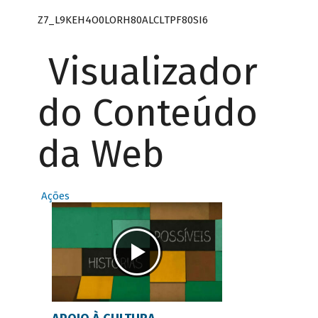
Z7_L9KEH4O0LORH80ALCLTPF80SI6
Visualizador
do Conteúdo
da Web
Ações