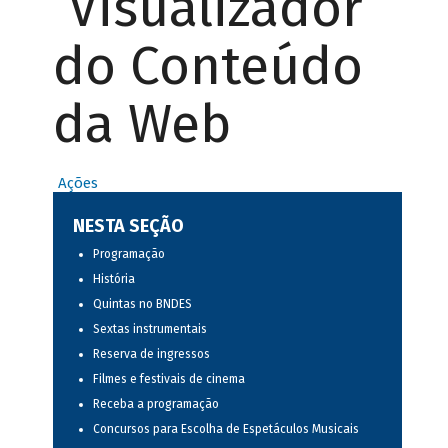
Visualizador
do Conteúdo
da Web
Ações
NESTA SEÇÃO
Programação
História
Quintas no BNDES
Sextas instrumentais
Reserva de ingressos
Filmes e festivais de cinema
Receba a programação
Concursos para Escolha de Espetáculos Musicais