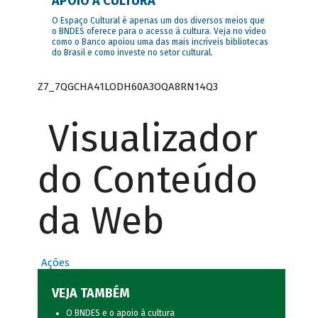
APOIO À CULTURA
O Espaço Cultural é apenas um dos diversos meios que
o BNDES oferece para o acesso à cultura. Veja no vídeo
como o Banco apoiou uma das mais incríveis bibliotecas
do Brasil e como investe no setor cultural.
Z7_7QGCHA41LODH60A3OQA8RN14Q3
Visualizador
do Conteúdo
da Web
Ações
VEJA TAMBÉM
O BNDES e o apoio à cultura