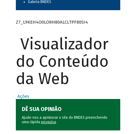
Galeria BNDES
Z7_L9KEH4O0LORH80ALCLTPF80SI4
Visualizador
do Conteúdo
da Web
Ações
DÊ SUA OPINIÃO
Ajude-nos a aprimorar o site do BNDES preenchendo
uma rápida
pesquisa
.