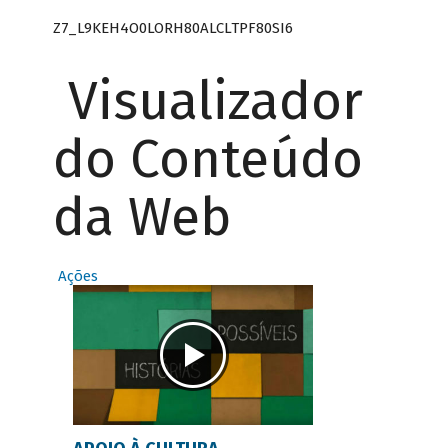
Z7_L9KEH4O0LORH80ALCLTPF80SI6
Visualizador
do Conteúdo
da Web
Ações