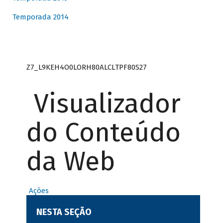
Temporada 2014
Z7_L9KEH4O0LORH80ALCLTPF80S27
Visualizador
do Conteúdo
da Web
Ações
NESTA SEÇÃO