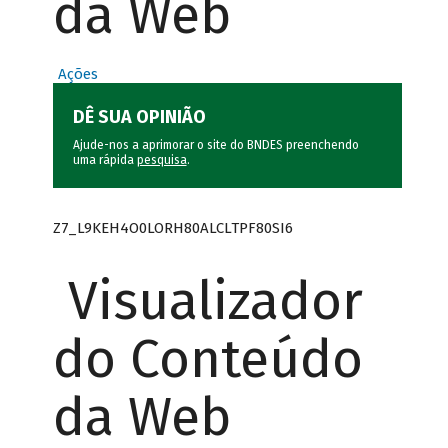
da Web
Ações
DÊ SUA OPINIÃO
Ajude-nos a aprimorar o site do BNDES preenchendo
uma rápida
pesquisa
.
Z7_L9KEH4O0LORH80ALCLTPF80SI6
Visualizador
do Conteúdo
da Web