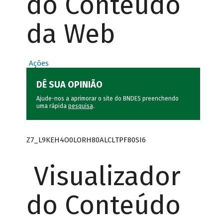
do Conteúdo
da Web
Ações
DÊ SUA OPINIÃO
Ajude-nos a aprimorar o site do BNDES preenchendo
uma rápida
pesquisa
.
Z7_L9KEH4O0LORH80ALCLTPF80SI6
Visualizador
do Conteúdo