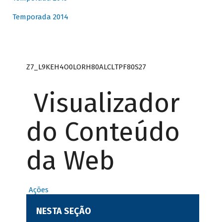
Temporada 2014
Z7_L9KEH4O0LORH80ALCLTPF80S27
Visualizador
do Conteúdo
da Web
Ações
NESTA SEÇÃO