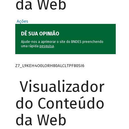
da Web
Ações
DÊ SUA OPINIÃO
Ajude-nos a aprimorar o site do BNDES preenchendo
uma rápida
pesquisa
.
Z7_L9KEH4O0LORH80ALCLTPF80SI6
Visualizador
do Conteúdo
da Web