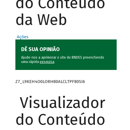
do Conteúdo
da Web
Ações
DÊ SUA OPINIÃO
Ajude-nos a aprimorar o site do BNDES preenchendo
uma rápida
pesquisa
.
Z7_L9KEH4O0LORH80ALCLTPF80SI6
Visualizador
do Conteúdo