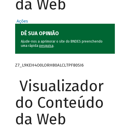
da Web
Ações
DÊ SUA OPINIÃO
Ajude-nos a aprimorar o site do BNDES preenchendo
uma rápida
pesquisa
.
Z7_L9KEH4O0LORH80ALCLTPF80SI6
Visualizador
do Conteúdo
da Web