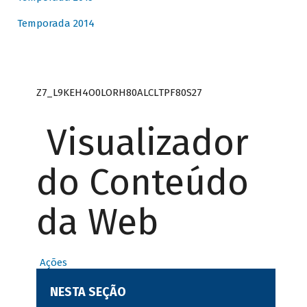
Temporada 2014
Z7_L9KEH4O0LORH80ALCLTPF80S27
Visualizador
do Conteúdo
da Web
Ações
NESTA SEÇÃO