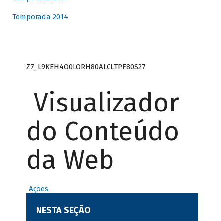
Temporada 2014
Z7_L9KEH4O0LORH80ALCLTPF80S27
Visualizador
do Conteúdo
da Web
Ações
NESTA SEÇÃO