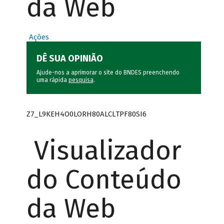
da Web
Ações
DÊ SUA OPINIÃO
Ajude-nos a aprimorar o site do BNDES preenchendo
uma rápida
pesquisa
.
Z7_L9KEH4O0LORH80ALCLTPF80SI6
Visualizador
do Conteúdo
da Web